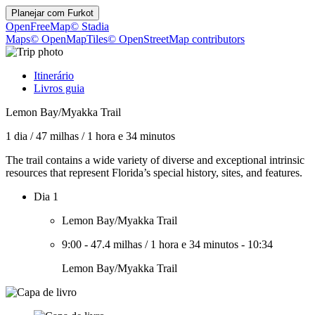
Planejar com
Furkot
OpenFreeMap
© Stadia
Maps
© OpenMapTiles
© OpenStreetMap contributors
Itinerário
Livros guia
Lemon Bay/Myakka Trail
1 dia
/
47 milhas
/
1 hora e 34 minutos
The trail contains a wide variety of diverse and exceptional intrinsic
resources that represent Florida’s special history, sites, and features.
Dia 1
Lemon Bay/Myakka Trail
9:00
-
47.4 milhas
/
1 hora e 34 minutos
-
10:34
Lemon Bay/Myakka Trail