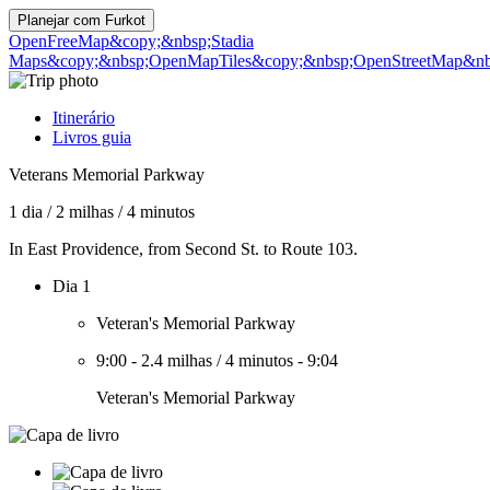
Planejar com
Furkot
OpenFreeMap
&copy;&nbsp;Stadia
Maps
&copy;&nbsp;OpenMapTiles
&copy;&nbsp;OpenStreetMap&nbs
Itinerário
Livros guia
Veterans Memorial Parkway
1 dia
/
2 milhas
/
4 minutos
In East Providence, from Second St. to Route 103.
Dia 1
Veteran's Memorial Parkway
9:00
-
2.4 milhas
/
4 minutos
-
9:04
Veteran's Memorial Parkway