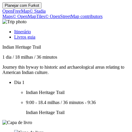
Planejar com
Furkot
OpenFreeMap
© Stadia
Maps
© OpenMapTiles
© OpenStreetMap contributors
Itinerário
Livros guia
Indian Heritage Trail
1 dia
/
18 milhas
/
36 minutos
Journey this byway to historic and archaeological areas relating to
American Indian culture.
Dia 1
Indian Heritage Trail
9:00
-
18.4 milhas
/
36 minutos
-
9:36
Indian Heritage Trail